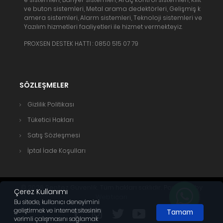
ve buton sistemleri, Metal arama dedektörleri, Gelişmiş k
amera sistemleri, Alarm sistemleri, Teknoloji sistemleri ve
Yazılım hizmetleri faaliyetleri ile hizmet vermekteyiz.
PROXSEN DESTEK HATTI : 0850 515 07 79
SÖZLEŞMELER
Gizlilik Politikası
Tüketici Hakları
Satış Sözleşmesi
İptal İade Koşulları
© 2026 Sentez Güvenlik. Tüm hakları saklıdır. Powered by
Çerez Kullanımı
Webticari
Bu sitede, kullanıcı deneyimini
geliştirmek ve internet sitesinin
Tamam
verimli çalışmasını sağlamak