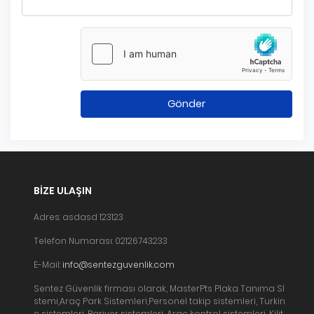
Gönder
BIZE ULAŞIN
Adres: asdasd 123123
Telefon Numarası: 02126743233
E-Mail:
info@sentezguvenlik.com
Sentez Güvenlik firması olarak, MasterPts Plaka Tanıma Sİ
stemi,Araç Park Sistemleri,Personel takip sistemleri, Turkin
e sistemleri, Bariyer sistemleri, Araç kontrol sistemleri, Kilit