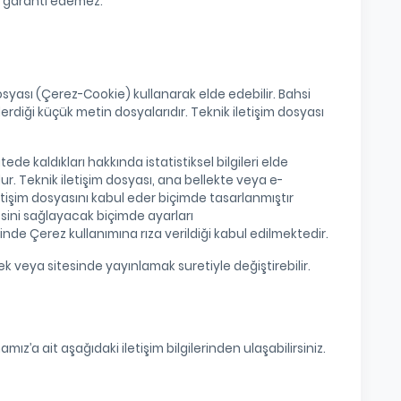
da garanti edemez.
 dosyası (Çerez-Cookie) kullanarak elde edebilir. Bahsi
erdiği küçük metin dosyalarıdır. Teknik iletişim dosyası
tede kaldıkları hakkında istatistiksel bilgileri elde
ur. Teknik iletişim dosyası, ana bellekte veya e-
etişim dosyasını kabul eder biçimde tasarlanmıştır
esini sağlayacak biçimde ayarları
inde Çerez kullanımına rıza verildiği kabul edilmektedir.
ek veya sitesinde yayınlamak suretiyle değiştirebilir.
mız’a ait aşağıdaki iletişim bilgilerinden ulaşabilirsiniz.