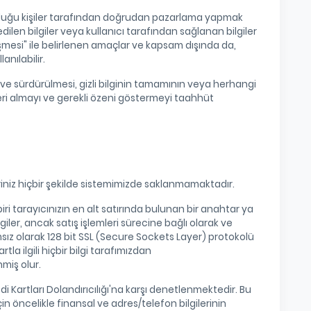
e olduğu kişiler tarafından doğrudan pazarlama yapmak
edilen bilgiler veya kullanıcı tarafından sağlanan bilgiler
zleşmesi" ile belirlenen amaçlar ve kapsam dışında da,
anılabilir.
sı ve sürdürülmesi, gizli bilginin tamamının veya herhangi
leri almayı ve gerekli özeni göstermeyi taahhüt
ileriniz hiçbir şekilde sistemimizde saklanmamaktadır.
ri tarayıcınızın en alt satırında bulunan bir anahtar ya
lgiler, ancak satış işlemleri sürecine bağlı olarak ve
bağımsız olarak 128 bit SSL (Secure Sockets Layer) protokolü
rtla ilgili hiçbir bilgi tarafımızdan
miş olur.
edi Kartları Dolandırıcılığı'na karşı denetlenmektedir. Bu
in öncelikle finansal ve adres/telefon bilgilerinin