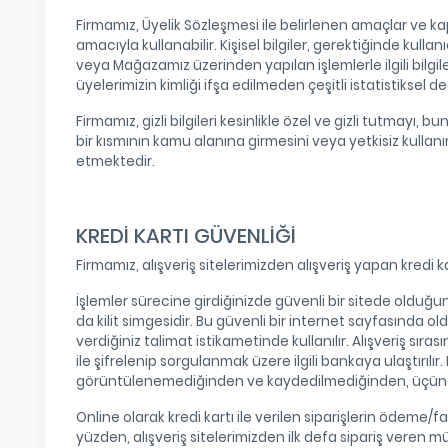
Firmamız, Üyelik Sözleşmesi ile belirlenen amaçlar ve ka
amacıyla kullanabilir. Kişisel bilgiler, gerektiğinde kulla
veya Mağazamız üzerinden yapılan işlemlerle ilgili bilgile
üyelerimizin kimliği ifşa edilmeden çeşitli istatistiksel 
Firmamız, gizli bilgileri kesinlikle özel ve gizli tutmay
bir kısmının kamu alanına girmesini veya yetkisiz kullan
etmektedir.
KREDİ KARTI GÜVENLİĞİ
Firmamız, alışveriş sitelerimizden alışveriş yapan kredi k
İşlemler sürecine girdiğinizde güvenli bir sitede olduğu
da kilit simgesidir. Bu güvenli bir internet sayfasında ol
verdiğiniz talimat istikametinde kullanılır. Alışveriş sıras
ile şifrelenip sorgulanmak üzere ilgili bankaya ulaştırılır. 
görüntülenemediğinden ve kaydedilmediğinden, üçüncü şa
Online olarak kredi kartı ile verilen siparişlerin ödeme/f
yüzden, alışveriş sitelerimizden ilk defa sipariş veren mü