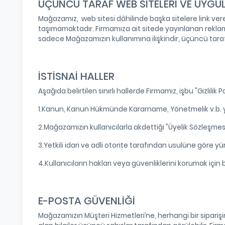
ÜÇÜNCÜ TARAF WEB SİTELERİ VE UYG
Mağazamız, web sitesi dâhilinde başka sitelere link verebil
taşımamaktadır. Firmamıza ait sitede yayınlanan reklamlar, 
sadece Mağazamızın kullanımına ilişkindir, üçüncü tara
İSTİSNAİ HALLER
Aşağıda belirtilen sınırlı hallerde Firmamız, işbu "Gizlilik 
1.Kanun, Kanun Hükmünde Kararname, Yönetmelik v.b. yetk
2.Mağazamızın kullanıcılarla akdettiği "Üyelik Sözleşme
3.Yetkili idari ve adli otorite tarafından usulüne göre y
4.Kullanıcıların hakları veya güvenliklerini korumak için 
E-POSTA GÜVENLİĞİ
Mağazamızın Müşteri Hizmetleri’ne, herhangi bir siparişin