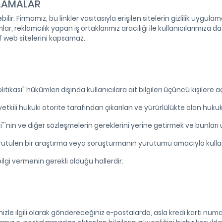
ULAMALAR
ir. Firmamız, bu linkler vasıtasıyla erişilen sitelerin gizlilik uygula
reklamcılık yapan iş ortaklarımız aracılığı ile kullanıcılarımıza dağıtı
f web sitelerini kapsamaz.
Politikası" hükümleri dışında kullanıcılara ait bilgileri üçüncü kişilere 
ili hukuki otorite tarafından çıkarılan ve yürürlülükte olan hukuk 
si"'nin ve diğer sözleşmelerin gereklerini yerine getirmek ve bunl
ürütülen bir araştırma veya soruşturmanın yürütümü amacıyla kullanıcıl
bilgi vermenin gerekli olduğu hallerdir.
izle ilgili olarak göndereceğiniz e-postalarda, asla kredi kartı numa