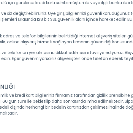
ü için gerekirse kredi kartı sahibi müşteri ile veya ilgili banka ile i
e siz değiştirebilirsiniz. Üye giriş bilgilerinizi güvenli koruduğunuz ta
şlemleri sırasında 128 bit SSL güvenlik alanı içinde hareket edilir. 
ık adres ve telefon bilgilerinin belirtildiği İnternet alışveriş sitel
ilir, online alışveriş hizmeti sağlayan firmanın güvenirliği konusunda 
nin ve telefonun yer almasına dikkat edilmesini tavsiye ediyoruz. Al
t edin. Eğer güvenmiyorsanız alışverişten önce telefon ederek teyit 
NLİĞİ
ik ve kredi kart bilgileriniz firmamız tarafından gizlilik prensibine g
ı 60 gün süre ile bekletilip daha sonrasında imha edilmektedir. Sipari
eli dışında herhangi bir bedelin kartınızdan çekilmesi halinde doğa
amaktadır.