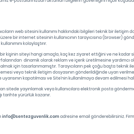
mamız e-postalarınızdan aktarılan bilgilerin güvenliğini hiçbir koşul
ıların web sitesini kullanımı hakkındaki bilgileri teknik bir iletişim
üzere bir internet sitesinin kullanıcının tarayıcısına (browser) gönd
ullanımını kolaylaştırır.
, bir kişinin siteyi hangi amaçla, kaç kez ziyaret ettiğini ve ne kadar si
ayfalarından dinamik olarak reklam ve içerik üretilmesine yardımcı ol
 almak için tasarlanmamıştır. Tarayıcıların pek çoğu başta teknik il
lmemesi veya teknik iletişim dosyasının gönderildiğinde uyarı verilm
me uyarısının kapatılması ve Site’nin kullanılmaya devam edilmesi hal
 zaman sitede yayınlamak veya kullanıcılara elektronik posta gönderm
ğı tarihte yürürlük kazanır.
in
info@sentezguvenlik.com
adresine email gönderebilirsiniz. Firma