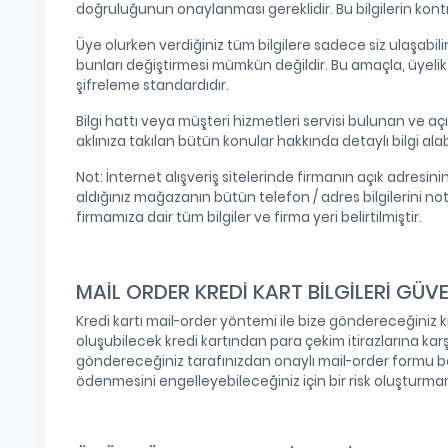
doğruluğunun onaylanması gereklidir. Bu bilgilerin kontrol
Üye olurken verdiğiniz tüm bilgilere sadece siz ulaşabilir v
bunları değiştirmesi mümkün değildir. Bu amaçla, üyelik i
şifreleme standardıdır.
Bilgi hattı veya müşteri hizmetleri servisi bulunan ve aç
aklınıza takılan bütün konular hakkında detaylı bilgi alab
Not: İnternet alışveriş sitelerinde firmanın açık adresi
aldığınız mağazanın bütün telefon / adres bilgilerini no
firmamıza dair tüm bilgiler ve firma yeri belirtilmiştir.
MAİL ORDER KREDİ KART BİLGİLERİ GÜVE
Kredi kartı mail-order yöntemi ile bize göndereceğiniz kiml
oluşubilecek kredi kartından para çekim itirazlarına karş
göndereceğiniz tarafınızdan onaylı mail-order formu bed
ödenmesini engelleyebileceğiniz için bir risk oluşturm