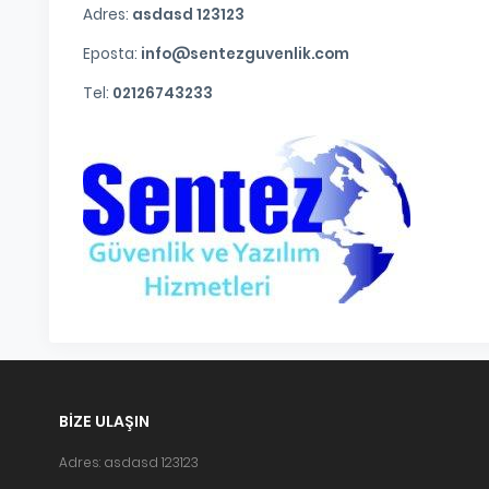
Adres:
asdasd 123123
Eposta:
info@sentezguvenlik.com
Tel:
02126743233
BIZE ULAŞIN
Adres: asdasd 123123