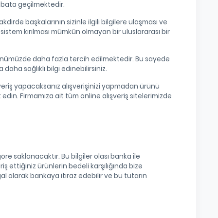
rtibata geçilmektedir.
kdirde başkalarının sizinle ilgili bilgilere ulaşması ve
Bu sistem kırılması mümkün olmayan bir uluslararası bir
eri günümüzde daha fazla tercih edilmektedir. Bu sayede
daha sağlıklı bilgi edinebilirsiniz.
ışveriş yapacaksanız alışverişinizi yapmadan ürünü
edin. Firmamıza ait tüm online alışveriş sitelerimizde
öre saklanacaktır. Bu bilgiler olası banka ile
ş ettiğiniz ürünlerin bedeli karşılığında bize
l olarak bankaya itiraz edebilir ve bu tutarın