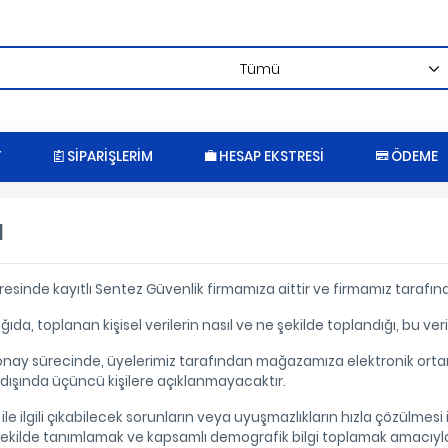
T
SIPARIŞLERIM
HESAP EKSTRESI
ÖDEME
ı
inde kayıtlı Sentez Güvenlik firmamıza aittir ve firmamız tarafından
ağıda, toplanan kişisel verilerin nasıl ve ne şekilde toplandığı, bu ver
ay sürecinde, üyelerimiz tarafından mağazamıza elektronik ortamdan 
 dışında üçüncü kişilere açıklanmayacaktır.
ile ilgili çıkabilecek sorunların veya uyuşmazlıkların hızla çözülmes
r şekilde tanımlamak ve kapsamlı demografik bilgi toplamak amacıyla d