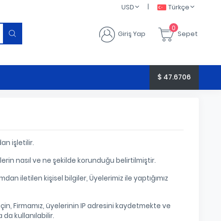
|
USD
Türkçe
0
Giriş Yap
Sepet
$ 47.6706
 işletilir.
ilerin nasıl ve ne şekilde korunduğu belirtilmiştir.
iletilen kişisel bilgiler, Üyelerimiz ile yaptığımız
i için, Firmamız, üyelerinin IP adresini kaydetmekte ve
a kullanılabilir.