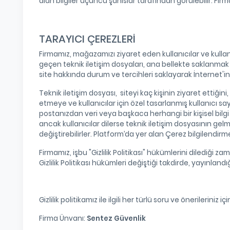
alan bilgiler üçüncü şahıslar tarafından görülebilir. Fir
TARAYICI ÇEREZLERİ
Firmamız, mağazamızı ziyaret eden kullanıcılar ve kullanıc
geçen teknik iletişim dosyaları, ana bellekte saklanmak 
site hakkında durum ve tercihleri saklayarak İnternet'in k
Teknik iletişim dosyası, siteyi kaç kişinin ziyaret ettiğini
etmeye ve kullanıcılar için özel tasarlanmış kullanıcı s
postanızdan veri veya başkaca herhangi bir kişisel bilgi
ancak kullanıcılar dilerse teknik iletişim dosyasının ge
değiştirebilirler. Platform’da yer alan Çerez bilgilendir
Firmamız, işbu "Gizlilik Politikası" hükümlerini dilediği
Gizlilik Politikası hükümleri değiştiği takdirde, yayınlandı
Gizlilik politikamız ile ilgili her türlü soru ve önerileriniz iç
Firma Ünvanı:
Sentez Güvenlik