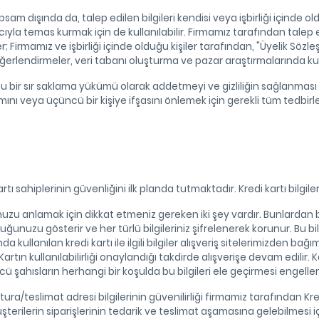
psam dışında da, talep edilen bilgileri kendisi veya işbirliği içind
nıcıyla temas kurmak için de kullanılabilir. Firmamız tarafından talep 
r; Firmamız ve işbirliği içinde olduğu kişiler tarafından, "Üyelik Sö
değerlendirmeler, veri tabanı oluşturma ve pazar araştırmalarında kull
ı, bunu bir sır saklama yükümü olarak addetmeyi ve gizliliğin sağlanma
ımını veya üçüncü bir kişiye ifşasını önlemek için gerekli tüm tedbir
artı sahiplerinin güvenliğini ilk planda tutmaktadır. Kredi kartı bilg
nuzu anlamak için dikkat etmeniz gereken iki şey vardır. Bunlardan bi
duğunuzu gösterir ve her türlü bilgileriniz şifrelenerek korunur. Bu bi
ında kullanılan kredi kartı ile ilgili bilgiler alışveriş sitelerimizden 
Kartın kullanılabilirliği onaylandığı takdirde alışverişe devam edilir. Ka
hısların herhangi bir koşulda bu bilgileri ele geçirmesi engellen
atura/teslimat adresi bilgilerinin güvenilirliği firmamiz tarafından Kr
şterilerin siparişlerinin tedarik ve teslimat aşamasına gelebilmesi iç